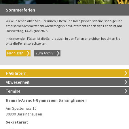
Sommerferien
Wir wünschen allen Schüler:innen, Eltern und Kolleg:innen schöne, sonnige und
erholsame Sommerferien! Wiederbeginn des Unterrichts nach den Ferien ist am
Donnerstag, 13. August 2026.
In dringenden Fällen ist die Schule auch in den Ferien erreichbar, beachten Sie
bitte die Feriensprechzeiten.
Mehr lesen
Zum Archiv
HAG Intern
Abwesenheit
Termine
Hannah-Arendt-Gymnasium Barsinghausen
Am Spalterhals 15
30890 Barsinghausen
Sekretariat