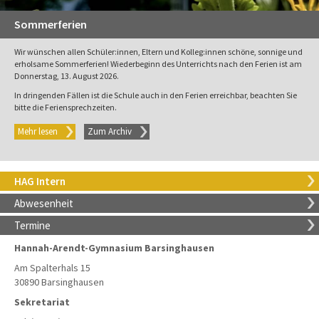
Sommerferien
Wir wünschen allen Schüler:innen, Eltern und Kolleg:innen schöne, sonnige und
erholsame Sommerferien! Wiederbeginn des Unterrichts nach den Ferien ist am
Donnerstag, 13. August 2026.
In dringenden Fällen ist die Schule auch in den Ferien erreichbar, beachten Sie
bitte die Feriensprechzeiten.
Mehr lesen
Zum Archiv
HAG Intern
Abwesenheit
Termine
Hannah-Arendt-Gymnasium Barsinghausen
Am Spalterhals 15
30890 Barsinghausen
Sekretariat