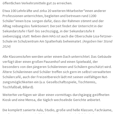
öffentlichen Verkehrsmitteln gut zu erreichen.
Etwa 100 Lehrkräfte und zirka 20 weiteren Mitarbeiter*innen anderer
Professionen unterrichten, begleiten und betreuen rund 1200
Schüler*innen bzw. sorgen dafür, dass der Rahmen stimmt und der
Alltag reibungslos funktioniert. Derzeit findet der Unterricht in der
Sekundarstufe I fünf- bis sechszügig, in der Sekundarstufe II
siebenzügig statt Neben dem HAG ist auch die Oberschule Lisa-Tetzner-
Schule im Schulzentrum Am Spalterhals beheimatet.
(Angaben hier Stand
2024)
Alle Klassenstufen werden unter einem Dach unterrichtet. Das Gebäude
verfügt über einen großen Pausenhof und einen Spielwald, der
besonders von den jüngeren Schülerinnen und Schülern geschätzt wird.
Ältere Schülerinnen und Schüler treffen sich gern im selbst verwalteten
Schülercafé, auch der Freizeitbereich lädt mit seinen vielfältigen N­ut­
zungs­­­möglichkeiten ein (u.a. Gesellschaftsspiele, Tischtennis,
Tischfußball, Billard).
Weiterhin verfügen wir über einen vormittags durchgängig geöffneten
Kiosk und eine Mensa, die täglich wechselnde Gerichte anbietet.
Die komplett sanierte Aula, Studio, große und helle Klassen, Fachräume,