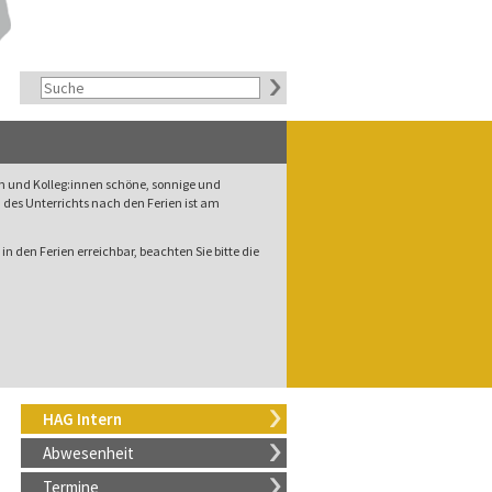
rn und Kolleg:innen schöne, sonnige und
des Unterrichts nach den Ferien ist am
in den Ferien erreichbar, beachten Sie bitte die
HAG Intern
Abwesenheit
Termine