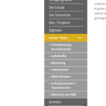
Zahlreic
Die Schule
Köpfen 
einem v
Der Unterricht
getragen
AGs / Projekte
Digitales
Unser Team
Schulleitung /
Koordination
Lehrkräfte
Beratung
Sekretariat
Bibliotheken
Schulassistent /
Hausmeister
Arbeiten am HAG
Gremien