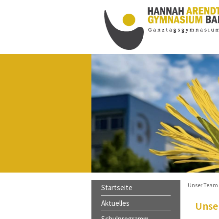
innen schöne, sonnige und
s nach den Ferien ist am
rreichbar, beachten Sie bitte die
Unser Team
Startseite
Aktuelles
Unse
Schulprogramm