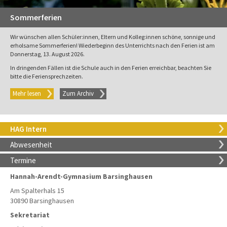
Sommerferien
Wir wünschen allen Schüler:innen, Eltern und Kolleg:innen schöne, sonnige und
erholsame Sommerferien! Wiederbeginn des Unterrichts nach den Ferien ist am
Donnerstag, 13. August 2026.
In dringenden Fällen ist die Schule auch in den Ferien erreichbar, beachten Sie
bitte die Feriensprechzeiten.
Mehr lesen
Zum Archiv
HAG Intern
Abwesenheit
Termine
Hannah-Arendt-Gymnasium Barsinghausen
Am Spalterhals 15
30890 Barsinghausen
Sekretariat