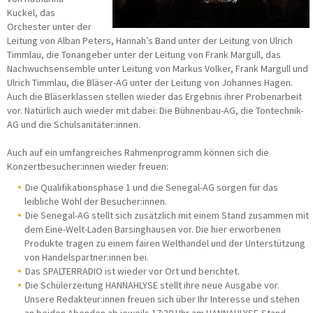
Kuckel, das
Orchester unter der
Leitung von Alban Peters, Hannah’s Band unter der Leitung von Ulrich
Timmlau, die Tonangeber unter der Leitung von Frank Margull, das
Nachwuchsensemble unter Leitung von Markus Volker, Frank Margull und
Ulrich Timmlau, die Bläser-AG unter der Leitung von Johannes Hagen.
Auch die Bläserklassen stellen wieder das Ergebnis ihrer Probenarbeit
vor. Natürlich auch wieder mit dabei: Die Bühnenbau-AG, die Tontechnik-
AG und die Schulsanitäter:innen.
Auch auf ein umfangreiches Rahmenprogramm können sich die
Konzertbesucher:innen wieder freuen:
Die Qualifikationsphase 1 und die Senegal-AG sorgen für das
leibliche Wohl der Besucher:innen.
Die Senegal-AG stellt sich zusätzlich mit einem Stand zusammen mit
dem Eine-Welt-Laden Barsinghausen vor. Die hier erworbenen
Produkte tragen zu einem fairen Welthandel und der Unterstützung
von Handelspartner:innen bei.
Das SPALTERRADIO ist wieder vor Ort und berichtet.
Die Schülerzeitung HANNAHLYSE stellt ihre neue Ausgabe vor.
Unsere Redakteur:innen freuen sich über Ihr Interesse und stehen
an beiden Abenden ab jeweils 17:30 Uhr am HANNAHLYSE-Stand