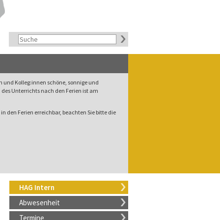
rn und Kolleg:innen schöne, sonnige und
des Unterrichts nach den Ferien ist am
in den Ferien erreichbar, beachten Sie bitte die
HAG Intern
Abwesenheit
Termine