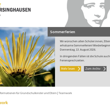
Sommerferien
Wir wünschen allen Schüler:innen, Elte
erholsame Sommerferien! Wiederbeginn 
Donnerstag, 13. August 2026.
In dringenden Fällen ist die Schule auch 
Feriensprechzeiten.
Mehr lesen
Zum Archiv
nformationen für Grundschulkinder und Eltern
Teamwork
work