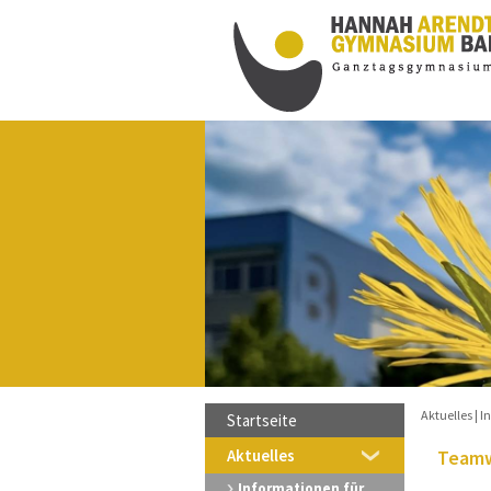
innen schöne, sonnige und
s nach den Ferien ist am
rreichbar, beachten Sie bitte die
Aktuelles
I
Startseite
Aktuelles
Team
Informationen für