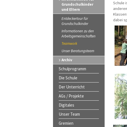
Schule i
Grundschulkinder
anderen
und Eltern
Klassen
Entdeckertour für
dabei s
Grundschulkinder
Informationen zu den
Arbeitsgemeinschaften
Teamwork
Unser Beratungsteam
Archiv
Schulprogramm
Die Schule
Der Unterricht
AGs / Projekte
Digitales
Unser Team
Gremien