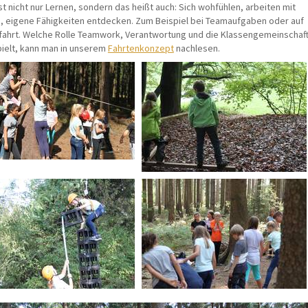
st nicht nur Lernen, sondern das heißt auch: Sich wohfühlen, arbeiten mit
, eigene Fähigkeiten entdecken. Zum Beispiel bei Teamaufgaben oder auf
fahrt. Welche Rolle Teamwork, Verantwortung und die Klassengemeinschaf
pielt, kann man in unserem
Fahrtenkonzept
nachlesen.