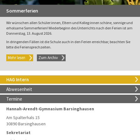
Sommerferien
Wir wünschen allen Schüler:innen, Eltern und Kolleg:innen schöne, sonnige und
erholsame Sommerferien! Wiederbeginn des Unterrichts nach den Ferien ist am
Donnerstag, 13. August 2026.
In dringenden Fällen ist die Schule auch in den Ferien erreichbar, beachten Sie
bitte die Feriensprechzeiten.
Mehr lesen
Zum Archiv
HAG Intern
Abwesenheit
Termine
Hannah-Arendt-Gymnasium Barsinghausen
Am Spalterhals 15
30890 Barsinghausen
Sekretariat