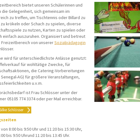
zeitbereich bietet unseren Schülerinnen und
n die Gelegenheit, sich gemeinsam im
eich zu treffen, um Tischtennis oder Billard zu
 zu krökeln oder Schach zu spielen, diverse
haftsspiele zu nutzen, Karten zu spielen oder
h einfach auszuruhen. Organisiert und betreut
r Freizeitbereich von unserer
Sozialpädagogin
hlösser.
e wird für unterschiedlichste Anlässe genutzt:
felverkauf für wohltätige Zwecke, für
chaftsaktionen, die Catering-Vorbereitungen
r Senegal-AG) für größere Veranstaltungen,
sfeierlichkeiten u.v.m.
prächsbedarf ist Frau Schlösser unter der
er 05105 774 3374 oder per Mail erreichbar.
Silke Schlösser
gszeiten
von 8:00 bis 9:50 Uhr und 11:20 bis 15:30 Uhr,
00 bis 9:50 Uhrund 11:20 bis 13:45 Uhr.