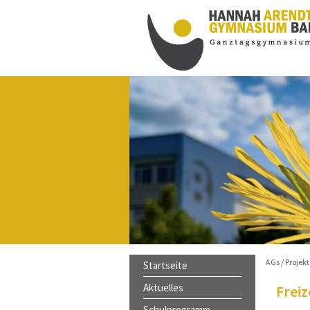
innen schöne, sonnige und
s nach den Ferien ist am
rreichbar, beachten Sie bitte die
AGs / Projekt
Startseite
Aktuelles
Freiz
Schulprogramm