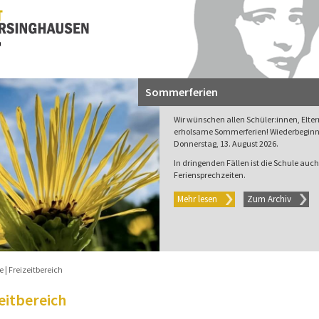
Sommerferien
Wir wünschen allen Schüler:innen, Elte
erholsame Sommerferien! Wiederbeginn 
Donnerstag, 13. August 2026.
In dringenden Fällen ist die Schule auch 
Feriensprechzeiten.
Mehr lesen
Zum Archiv
e
Freizeitbereich
eitbereich