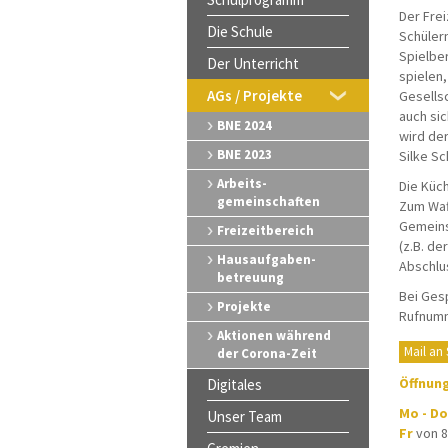
Der Frei
Die Schule
Schüler
Spielber
Der Unterricht
spielen,
AGs / Projekte
Gesellsc
auch sic
BNE 2024
wird de
BNE 2023
Silke Sc
Arbeits-
Die Küch
gemeinschaften
Zum Waf
Gemeins
Freizeitbereich
(z.B. de
Hausaufgaben-
Abschlus
betreuung
Bei Ges
Projekte
Rufnumm
Aktionen während
Mail an 
der Corona-Zeit
Öffnun
Digitales
Mo - Do
Unser Team
Fr
von 8: