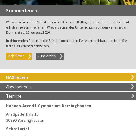
Sommerferien
Wir wünschen allen Schüler:innen, Eltern und Kolleg:innen schöne, sonnige und
erholsame Sommerferien! Wiederbeginn des Unterrichts nach den Ferien ist am
Donnerstag, 13. August 2026.
In dringenden Fällen ist die Schule auch in den Ferien erreichbar, beachten Sie
bitte die Feriensprechzeiten.
Mehr lesen
Zum Archiv
HAG Intern
Abwesenheit
Termine
Hannah-Arendt-Gymnasium Barsinghausen
Am Spalterhals 15
30890 Barsinghausen
Sekretariat