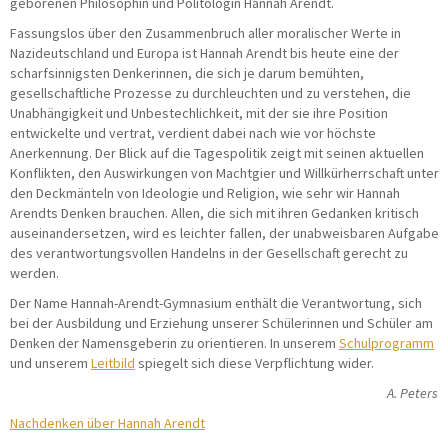
geborenen Philosophin und Politologin Hannah Arendt.
Fassungslos über den Zusammenbruch aller moralischer Werte in
Nazideutschland und Europa ist Hannah Arendt bis heute eine der
scharfsinnigsten Denkerinnen, die sich je darum bemühten,
gesellschaftliche Prozesse zu durchleuchten und zu verstehen, die
Unabhängigkeit und Unbestechlichkeit, mit der sie ihre Position
entwickelte und vertrat, verdient dabei nach wie vor höchste
Anerkennung. Der Blick auf die Tagespolitik zeigt mit seinen aktuellen
Konflikten, den Auswirkungen von Machtgier und Willkürherrschaft unter
den Deckmänteln von Ideologie und Religion, wie sehr wir Hannah
Arendts Denken brauchen. Allen, die sich mit ihren Gedanken kritisch
auseinandersetzen, wird es leichter fallen, der unabweisbaren Aufgabe
des verantwortungsvollen Handelns in der Gesellschaft gerecht zu
werden.
Der Name Hannah-Arendt-Gymnasium enthält die Verantwortung, sich
bei der Ausbildung und Erziehung unserer Schülerinnen und Schüler am
Denken der Namensgeberin zu orientieren. In unserem
Schulprogramm
und unserem
Leitbild
spiegelt sich diese Verpflichtung wider.
A. Peters
Nachdenken über Hannah Arendt