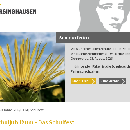
Sommerferien
Wir wünschen allen Schüler:innen, Elte
erholsame Sommerferien! Wiederbeginn 
Donnerstag, 13. August 2026.
In dringenden Fällen ist die Schule auch 
Feriensprechzeiten.
Mehr lesen
Zum Archiv
50 Jahre GTG/HAG!
Schulfest
chuljubiläum - Das Schulfest