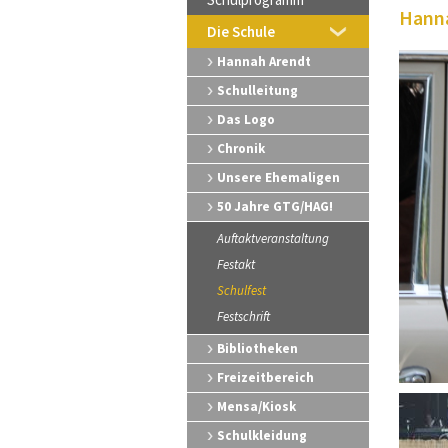
Hanna
Die Schule
Hannah Arendt
Schulleitung
Das Logo
Chronik
Unsere Ehemaligen
50 Jahre GTG/HAG!
Auftaktveranstaltung
Festakt
Schulfest
Festschrift
Bibliotheken
Freizeitbereich
Mensa/Kiosk
Schulkleidung