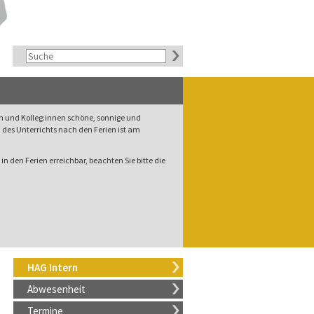
rn und Kolleg:innen schöne, sonnige und
des Unterrichts nach den Ferien ist am
in den Ferien erreichbar, beachten Sie bitte die
HAG Intern
Abwesenheit
Termine