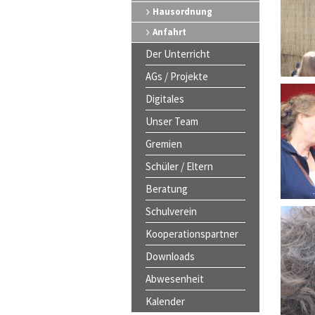
Hausordnung
Anfahrt
Der Unterricht
AGs / Projekte
Digitales
Unser Team
Gremien
Schüler / Eltern
Beratung
Schulverein
Kooperationspartner
Downloads
Abwesenheit
Kalender