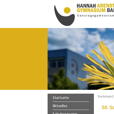
innen schöne, sonnige und
s nach den Ferien ist am
rreichbar, beachten Sie bitte die
Die Schule
Startseite
Aktuelles
50. S
Schulprogramm