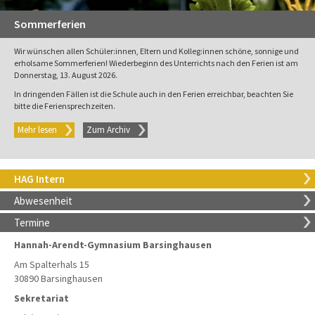
Sommerferien
Wir wünschen allen Schüler:innen, Eltern und Kolleg:innen schöne, sonnige und
erholsame Sommerferien! Wiederbeginn des Unterrichts nach den Ferien ist am
Donnerstag, 13. August 2026.
In dringenden Fällen ist die Schule auch in den Ferien erreichbar, beachten Sie
bitte die Feriensprechzeiten.
Mehr lesen
Zum Archiv
HAG Intern
Abwesenheit
Termine
Hannah-Arendt-Gymnasium Barsinghausen
Am Spalterhals 15
30890 Barsinghausen
Sekretariat