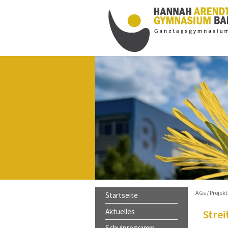
innen schöne, sonnige und
s nach den Ferien ist am
rreichbar, beachten Sie bitte die
AGs / Projekt
Startseite
Aktuelles
Strei
Schulprogramm