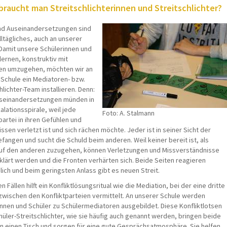
raucht man Streitschlichterinnen und Streitschlichter?
und Auseinandersetzungen sind
ltägliches, auch an unserer
 Damit unsere Schülerinnen und
lernen, konstruktiv mit
ten umzugehen, möchten wir an
 Schule ein Mediatoren- bzw.
hlichter-Team installieren. Denn:
useinandersetzungen münden in
alationsspirale, weil jede
Foto: A. Stalmann
partei in ihren Gefühlen und
ssen verletzt ist und sich rächen möchte. Jeder ist in seiner Sicht der
fangen und sucht die Schuld beim anderen. Weil keiner bereit ist, als
auf den anderen zuzugehen, können Verletzungen und Missverständnisse
klärt werden und die Fronten verhärten sich. Beide Seiten reagieren
ich und beim geringsten Anlass gibt es neuen Streit.
en Fällen hilft ein Konfliktlösungsritual wie die Mediation, bei der eine dritte
zwischen den Konfliktparteien vermittelt. An unserer Schule werden
innen und Schüler zu Schülermediatoren ausgebildet. Diese Konfliktlotsen
üler-Streitschlichter, wie sie häufig auch genannt werden, bringen beide
an einen Tisch und sorgen für eine gute Gesprächsatmosphäre. Sie helfen