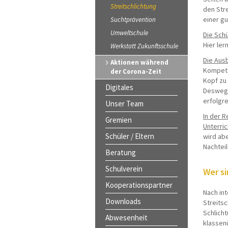
Streitschlichtung
den Stre
einer g
Suchtprävention
Umweltschule
Die Sch
Hier ler
Werkstatt Zukunftsschule
Die Aus
Aktionen während
Kompete
der Corona-Zeit
Kopf zu
Digitales
Deswege
erfolgre
Unser Team
In der 
Gremien
Unterric
Schüler / Eltern
wird ab
Nachtei
Beratung
Schulverein
Wer si
Kooperationspartner
Nach in
Downloads
Streitsc
Schlicht
Abwesenheit
klassen