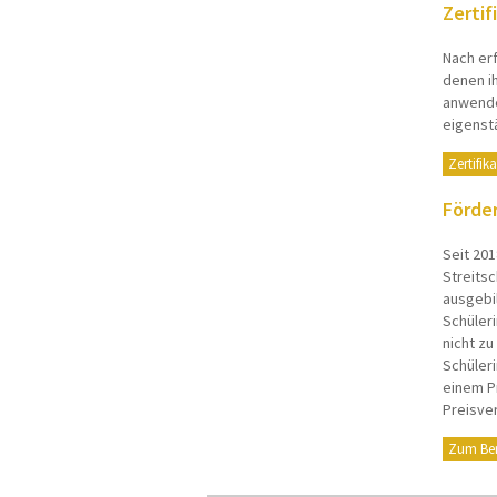
Zertif
Nach erf
denen ih
anwende
eigenst
Zertifik
Förder
Seit 201
Streitsc
ausgebi
Schüleri
nicht z
Schüleri
einem Pr
Preisver
Zum Ber