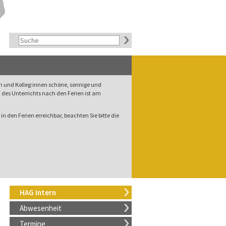
rn und Kolleg:innen schöne, sonnige und
des Unterrichts nach den Ferien ist am
in den Ferien erreichbar, beachten Sie bitte die
HAG Intern
Abwesenheit
Termine