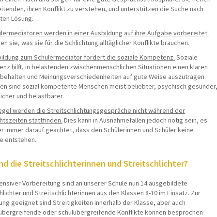
itenden, ihren Konflikt zu verstehen, und unterstützen die Suche nach
uten Lösung.
ülermediatoren werden in einer Ausbildung auf ihre Aufgabe vorbereitet.
nen sie, was sie für die Schlichtung alltäglicher Konflikte brauchen.
bildung zum Schülermediator fördert die soziale Kompetenz.
Soziale
nz hilft, in belastenden zwischenmenschlichen Situationen einen klaren
 behalten und Meinungsverschiedenheiten auf gute Weise auszutragen.
n sind sozial kompetente Menschen meist beliebter, psychisch gesünder
icher und belastbarer.
Regel werden die Streitschlichtungsgespräche nicht während der
htszeiten stattfinden.
Dies kann in Ausnahmefällen jedoch nötig sein, es
er immer darauf geachtet, dass den Schülerinnen und Schüler keine
le entstehen.
nd die Streitschlichterinnen und Streitschlichter?
tensiver Vorbereitung sind an unserer Schule nun 14 ausgebildete
hlichter und Streitschlichterinnen aus den Klassen 8-10 im Einsatz. Zur
ung geeignet sind Streitigkeiten innerhalb der Klasse, aber auch
übergreifende oder schulübergreifende Konflikte können besprochen