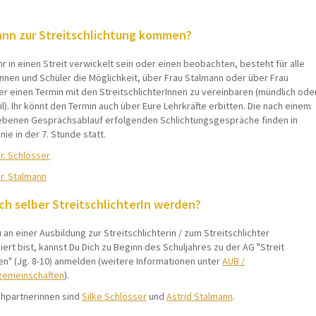
ann zur Streitschlichtung kommen?
Ihr in einen Streit verwickelt sein oder einen beobachten, besteht für alle
nnen und Schüler die Möglichkeit, über Frau Stalmann oder über Frau
r einen Termin mit den StreitschlichterInnen zu vereinbaren (mündlich ode
l). Ihr könnt den Termin auch über Eure Lehrkräfte erbitten. Die nach einem
benen Gesprächsablauf erfolgenden Schlichtungsgespräche finden in
inie in der 7. Stunde statt.
r. Schlösser
r. Stalmann
ch selber StreitschlichterIn werden?
an einer Ausbildung zur Streitschlichterin / zum Streitschlichter
iert bist, kannst Du Dich zu Beginn des Schuljahres zu der AG "Streit
en" (Jg. 8-10) anmelden (weitere Informationen unter
AUB /
gemeinschaften
).
hpartnerinnen sind
Silke Schlösser
und
Astrid Stalmann
.