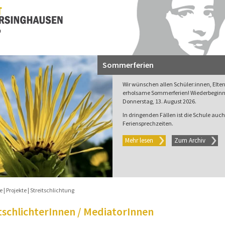
Sommerferien
Wir wünschen allen Schüler:innen, Elte
erholsame Sommerferien! Wiederbeginn 
Donnerstag, 13. August 2026.
In dringenden Fällen ist die Schule auch 
Feriensprechzeiten.
Mehr lesen
Zum Archiv
e
Projekte
Streitschlichtung
tschlichterInnen / MediatorInnen