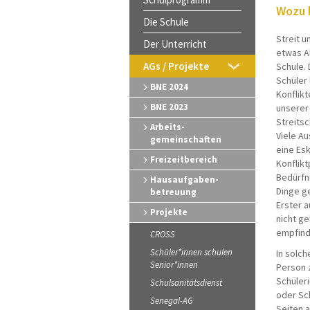
Wozu b
Die Schule
Streit 
Der Unterricht
etwas Al
AGs / Projekte
Schule.
Schüler 
BNE 2024
Konflik
BNE 2023
unserer
Streitsc
Arbeits-
Viele A
gemeinschaften
eine Esk
Freizeitbereich
Konflikt
Bedürfni
Hausaufgaben-
Dinge ge
betreuung
Erster 
Projekte
nicht ge
empfindl
CROSS
Schüler*innen schulen
In solch
Senior*innen
Person 
Schüler
Schulsanitätsdienst
oder Sch
Senegal-AG
Seiten 