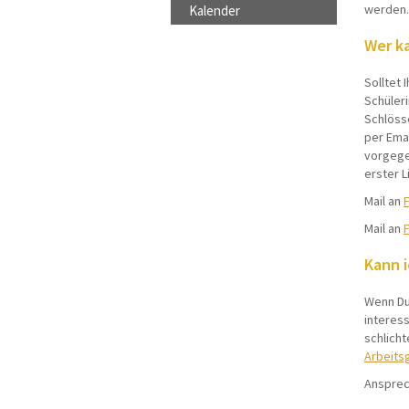
werden.
Kalender
Wer k
Solltet 
Schüleri
Schlösse
per Emai
vorgege
erster L
Mail an
F
Mail an
F
Kann i
Wenn Du 
interess
schlicht
Arbeits
Ansprec