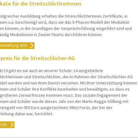
ikate für die StreitschlichterInnen
olgreicher Ausbildung erhalten die StreischlichterInnen Zertifikate, in
nen u.a. bescheinigt wird, dass sie das 5-Phasen-Modell der Mediation
n können, in die Grundlagen der Gesprächsführung eingeführt sind und
ändig Mediationen in Zweier-Teams durchführen können.
atverleihung 2019
preis für die Streitschlicher-AG
8/19 gibt es sie auch an unserer Schule: 14 ausgebildete
hlichterinnen und Streitschlichter, die im Rahmen der Streitschlichter-AG
ldet wurden und nun ihren Dienst versehen. Mit ihrer Unterstützung können
nnen und Schüler ihre Konflikte bearbeiten und bewältigen, so dass es
u größeren Zerwürfnissen kommen muss. Das soziale Engagement der
nnen und Schüler wurde dieses Jahr von der Marlis-Ragge-Stiftung mit
eisgeld von 950 Euro ausgezeichnet. Milot Ferizi, der bei der
leihung dabei war, berichtet.
icht