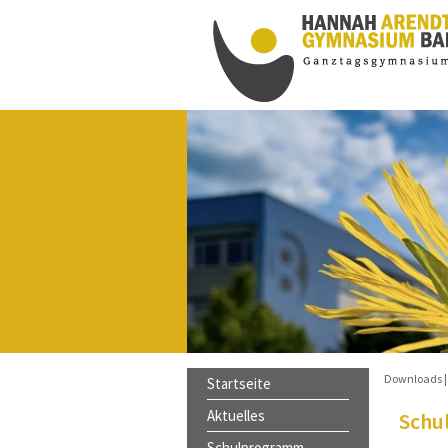
innen schöne, sonnige und
s nach den Ferien ist am
rreichbar, beachten Sie bitte die
Downloads
Startseite
Aktuelles
Schu
Schulprogramm