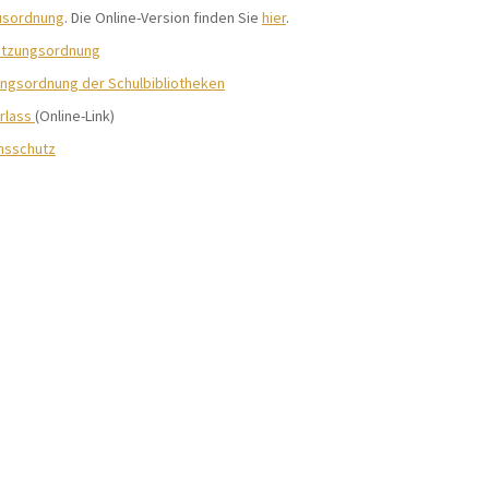
usordnung
. Die Online-Version finden Sie
hier
.
utzungsordnung
ngsordnung der Schulbibliotheken
rlass
(Online-Link)
onsschutz