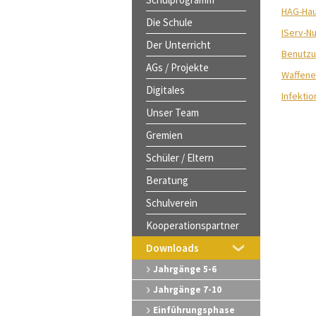
HAG-Ha
Die Schule
IServ-N
Der Unterricht
Benutzu
AGs / Projekte
Waffene
Digitales
Infekti
Unser Team
Gremien
Schüler / Eltern
Beratung
Schulverein
Kooperationspartner
Downloads
Jahrgänge 5-6
Jahrgänge 7-10
Einführungsphase