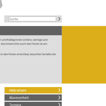
rn und Kolleg:innen schöne, sonnige und
des Unterrichts nach den Ferien ist am
in den Ferien erreichbar, beachten Sie bitte die
HAG Intern
Abwesenheit
Termine