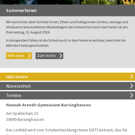
Sommerferien
Wir wünschen allen Schüler:innen, Eltern und Kolleg:innen schöne, sonnige und
erholsame Sommerferien! Wiederbeginn des Unterrichts nach den Ferien ist am
Donnerstag, 13. August 2026.
In dringenden Fällen ist die Schule auch in den Ferien erreichbar, beachten Sie
bitte die Feriensprechzeiten.
Mehr lesen
Zum Archiv
HAG Intern
Abwesenheit
Termine
Hannah-Arendt-Gymnasium Barsinghausen
Am Spalterhals 15
30890 Barsinghausen
Das Leitbild wird vom Schulentwicklungsteam (SET) betreut, das für