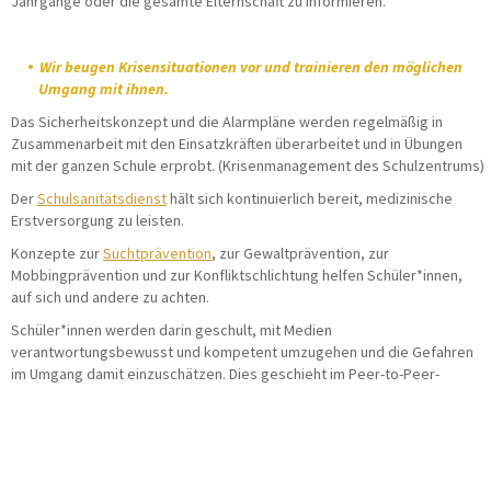
Jahrgänge oder die gesamte Elternschaft zu informieren.
Wir beugen Krisensituationen vor und trainieren den möglichen
Umgang mit ihnen.
Das Sicherheitskonzept und die Alarmpläne werden regelmäßig in
Zusammenarbeit mit den Einsatzkräften überarbeitet und in Übungen
mit der ganzen Schule erprobt. (Krisenmanagement des Schulzentrums)
Der
Schulsanitätsdienst
hält sich kontinuierlich bereit, medizinische
Erstversorgung zu leisten.
Konzepte zur
Suchtprävention
, zur Gewaltprävention, zur
Mobbingprävention und zur Konfliktschlichtung helfen Schüler*innen,
auf sich und andere zu achten.
Schüler*innen werden darin geschult, mit Medien
verantwortungsbewusst und kompetent umzugehen und die Gefahren
im Umgang damit einzuschätzen. Dies geschieht im Peer-to-Peer-
Verfahren durch Medienscouts, im Informatikunterricht des 10. und
11.Jahrgangs und in weiteren unterrichtlichen Zusammenhängen.
(Medienkonzept)
Im Rahmen unseres Mobilitätskonzeptes lernen Schüler*innen in